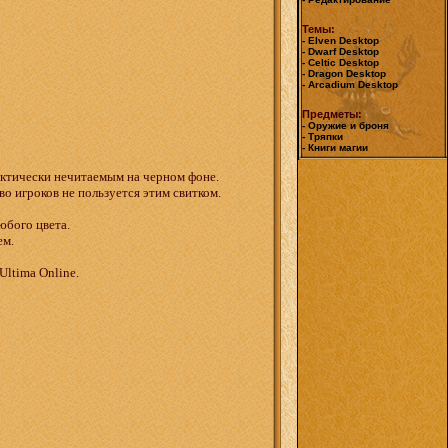
Темы:
- Elven Desktop
- Dwarf Desktop
- Celtic Desktop
- Dragon Desktop
- Arcadium Desktop
Предметы:
- Оружие и броня
- Тряпки
- Книги магии
актически нечитаемым на черном фоне.
о игроков не пользуется этим свитком.
бого цвета.
ем.
Ultima Online.