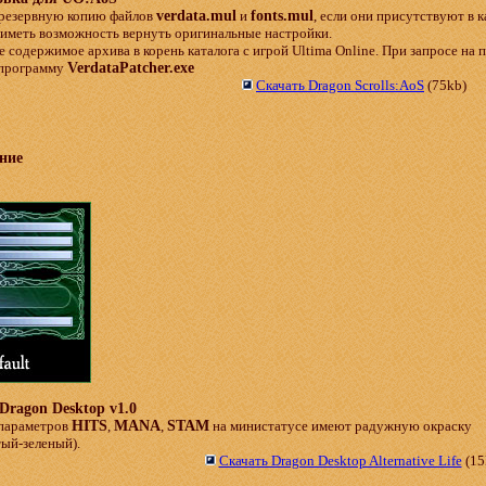
 резервную копию файлов
verdata.mul
и
fonts.mul
, если они присутствуют в к
 иметь возможность вернуть оригинальные настройки.
 содержимое архива в корень каталога с игрой Ultima Online. При запросе на п
 программу
VerdataPatcher.exe
Скачать Dragon Scrolls:AoS
(75kb)
ние
Dragon Desktop v1.0
параметров
HITS
,
MANA
,
STAM
на министатусе имеют радужную окраску
тый
-
зеленый
).
Скачать Dragon Desktop Alternative Life
(15