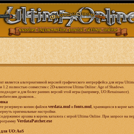
т является альтернативной версией графического интрерфейса для игры Ultima
и 1.2 полностью совместим с 2D-клиентом Ultima Online: Age of Shadows.
 подходит и для более ранних версий этой игры (например, UO:Renaissance).
юбителям драконов...
овка
йте резервную копию файлов
verdata.mul
и
fonts.mul
, хранящихся в корне кат
ернуть оригинальные настройки.
 содержимое архива в корень каталога с игрой Ultima Online. При запросе на пе
 программу
VerdataPatcher.exe
 для UO:AoS