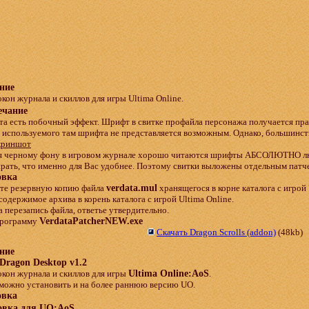
ние
окон журнала и скиллов для игры Ultima Online.
чание
та есть побочный эффект. Шрифт в свитке профайла персонажа получается пр
 используемого там шрифта не представляется возможным. Однако, большинств
криншот
я черному фону в игровом журнале хорошо читаются шрифты АБСОЛЮТНО лю
рать, что именно для Вас удобнее. Поэтому свитки выложены отдельным патч
овка
йте резервную копию файла
verdata.mul
хранящегося в корне каталога с игрой 
содержимое архива в корень каталога с игрой Ultima Online.
а перезапись файла, ответье утвердительно.
 программу
VerdataPatcherNEW.exe
Скачать Dragon Scrolls (addon)
(48kb)
ние
Dragon Desktop v1.2
окон журнала и скиллов для игры
Ultima Online:AoS
.
можно установить и на более раннюю версию UO.
овка
овка для UO:AoS