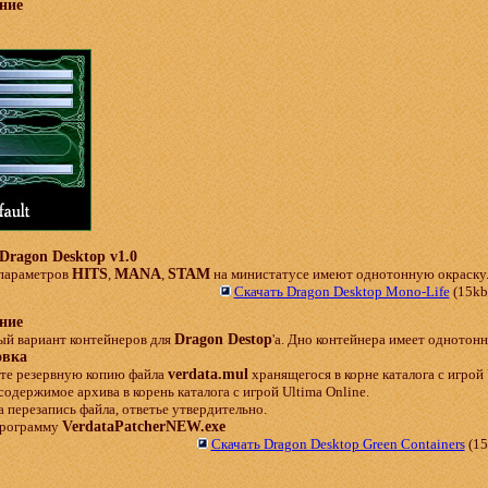
ние
Dragon Desktop v1.0
параметров
HITS
,
MANA
,
STAM
на министатусе имеют однотонную окраску
Скачать Dragon Desktop Mono-Life
(15kb
ние
ый вариант контейнеров для
Dragon Destop
'а. Дно контейнера имеет однотон
овка
йте резервную копию файла
verdata.mul
хранящегося в корне каталога с игрой 
содержимое архива в корень каталога с игрой Ultima Online.
а перезапись файла, ответье утвердительно.
 программу
VerdataPatcherNEW.exe
Скачать Dragon Desktop Green Containers
(15