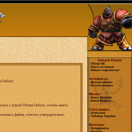
Samurai Empire
- Обзор SE
- Карта островов
- Новые подезмелья
Артефакты:
 Online.
- Декоративные
- Используемые
Магия:
- Книга Bushido
- Книга Ninjitsu
алога с игрой Ultima Online, чтобы иметь
Спец-удары:
- Описание
резапись файла, ответье утвердительно.
- Таблица Оружия
Монстры:
- Координаты
- Каталог