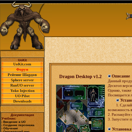
UoKit
UoKit.com
Форум
Рейтинг Шардов
Dragon Desktop v1.2
Описание
Sphere server
Данный продук
RunUO server
Десктоп верси
Однако, также
Yoko Injection
Посвящается л
UO Pilot
Устан
Downloads
1. Сдела
возможность в
2. Распакуйте
Документация
Учебник:
3. Запустите
- Введение в UO
- Создание персонажа
- Обучение
Установка
- Окружающий мир