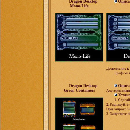
Dragon Desktop
Описа
Mono-Life
Дополнение к
Графики 
Dragon Desktop
Описа
Green Containers
Альтернативн
Устан
1. Сдела
2. Распакуйте 
При запросе н
3. Запустите