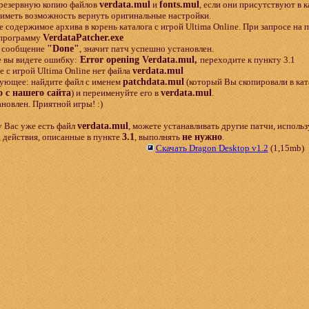
 резервную копию файлов
verdata.mul
и
fonts.mul
, если они присутствуют в к
 иметь возможность вернуть оригинальные настройки.
 содержимое архива в корень каталога с игрой Ultima Online. При запросе на п
 программу
VerdataPatcher.exe
я сообщение
"Done"
, значит патч успешно установлен.
е вы видете ошибку:
Error opening Verdata.mul,
переходите к пункту 3.1
е с игрой Ultima Online нет файла
verdata.mul
дующее: найдите файл с именем
patchdata.mul
(который Вы скопировали в ката
о с нашего сайта
) и переименуйте его в
verdata.mul
.
новлен. Приятной игры! :)
 у Вас уже есть файл
verdata.mul
, можете устанавливать другие патчи, исполь
, действия, описанные в пункте
3.1
, выполнять
не нужно
.
Скачать Dragon Desktop v1.2
(1,15mb)