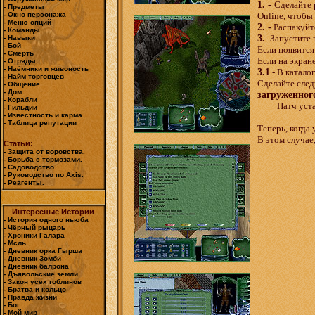
1. -
Сделайте
- Предметы
- Окно персонажа
Online, чтобы
- Меню опций
2. -
Распакуйте
- Команды
3.
-Запустите
- Навыки
- Бой
Если появитс
- Смерть
Если на экран
- Отряды
- Наёмники и живоность
3.1
- В каталог
- Найм торговцев
Сделайте сле
- Общение
- Дом
загруженног
- Корабли
Патч уста
- Гильдии
- Известность и карма
- Таблица репутации
Теперь, когда
В этом случае
Статьи:
- Защита от воровства.
- Борьба с тормозами.
- Садоводство.
- Руководство по Axis.
- Реагенты.
Интересные Истории
- История одного ньюба
- Чёрный рыцарь
- Хроники Галара
- Мсль
- Дневник орка Гырша
- Дневник Зомби
- Дневник балрона
- Дъявольские земли
- Закон усех гоблинов
- Братва и кольцо
- Правда жизни
- Бог
- Мой мир