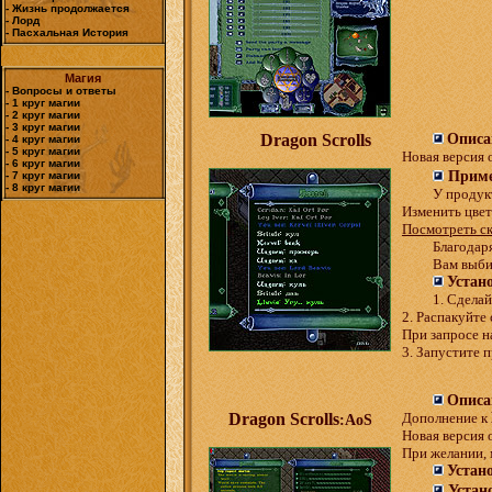
- Жизнь продолжается
- Лорд
- Пасхальная История
Магия
- Вопросы и ответы
- 1 круг магии
- 2 круг магии
- 3 круг магии
Dragon Scrolls
Описа
- 4 круг магии
- 5 круг магии
Новая версия 
- 6 круг магии
Приме
- 7 круг магии
- 8 круг магии
У продук
Изменить цвет
Посмотреть с
Благодар
Вам выби
Устан
1. Сдела
2. Распакуйте 
При запросе н
3. Запустите
Описа
Dragon Scrolls
Дополнение к
:AoS
Новая версия 
При желании, 
Устан
Устан