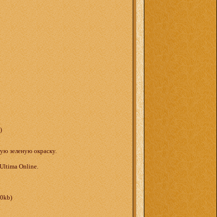
.
)
ную зеленую окраску.
Ultima Online.
0kb)