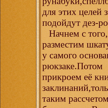
рунабуки,спелл
для этих целей 
подойдут дез-р
Начнем с того
разместим шкат
у самого основа
рюкзаке.Потом
прикроем её кн
заклинаний,толь
таким рассчетом