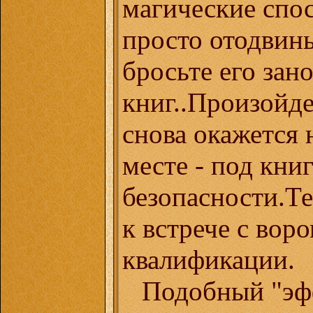
магические спо
просто отодвин
бросьте его зан
книг..Произойде
снова окажется 
месте - под кни
безопасности.Те
к встрече с вор
квалификации.
Подобный "эф