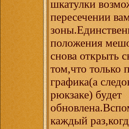
шкатулки возмо
пересечении ва
зоны.Единствен
положения мешоч
снова открыть с
том,что только 
графика(а следо
рюкзаке) будет
обновлена.Вспом
каждый раз,когд