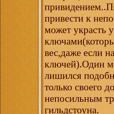
привидением..П
привести к непо
может украсть у
ключами(которы
вес,даже если н
ключей).Один м
лишился подобн
только своего д
непосильным тр
гильдстоуна.