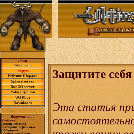
UoKit
UoKit.com
Защитите себя 
Форум
Рейтинг Шардов
Sphere server
RunUO server
Yoko Injection
UO Pilot
Эта статья при
Downloads
самостоятельн
Документация
Учебник:
- Введение в UO
- Создание персонажа
кражи ваших ве
- Обучение
- Окружающий мир