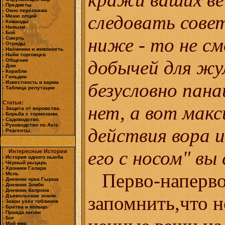
- Предметы
- Окно персонажа
следовать сове
- Меню опций
- Команды
- Навыки
- Бой
ниже - то не с
- Смерть
- Отряды
- Наёмники и живоность
- Найм торговцев
добычей для жу
- Общение
- Дом
- Корабли
- Гильдии
безусловно пан
- Известность и карма
- Таблица репутации
Статьи:
нет, а вот мак
- Защита от воровства.
- Борьба с тормозами.
- Садоводство.
- Руководство по Axis.
действия вора 
- Реагенты.
его с носом" вы
Интересные Истории
- История одного ньюба
- Чёрный рыцарь
- Хроники Галара
Перво-наперв
- Мсль
- Дневник орка Гырша
- Дневник Зомби
- Дневник балрона
запомнить,что н
- Дъявольские земли
- Закон усех гоблинов
- Братва и кольцо
- Правда жизни
- Бог
- Мой мир