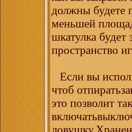
должны будете п
меньшей площад
шкатулка будет 
пространство иг
Если вы испол
чтоб отпиратьза
это позволит та
включатьвыключ
ловушку.Хранен