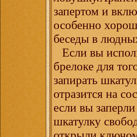
запертом и вкл
особенно хорош
беседы в людных
Если вы испол
брелоке для тог
запирать шкатул
отразится на со
если вы заперли
шкатулку свобо
открыли ключом