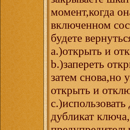
момент,когда он
включенном сос
будете вернуться
a.)открыть и от
b.)запереть отк
затем снова,но 
открыть и откл
с.)использовать 
дубликат ключа
предупредитель