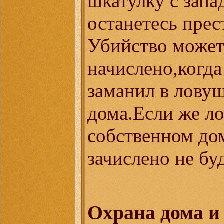
шкатулку с запа
останетесь прес
Убийство может
начислено,когда
заманил в ловуш
дома.Если же ло
собственном дом
зачислено не буд
Охрана дома и