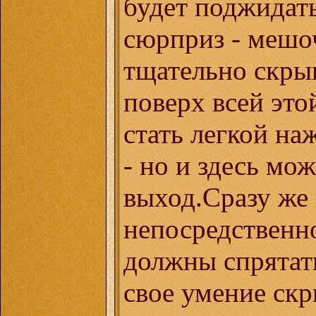
будет поджидат
сюрприз - мешо
тщательно скрыв
поверх всей эт
стать легкой н
- но и здесь мо
выход.Сразу же 
непосредственн
должны спрятать
свое умение скр