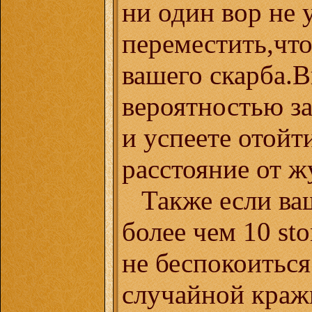
ни один вор не 
переместить,что
вашего скарба.
вероятностью з
и успеете отойт
расстояние от ж
Также если ва
более чем 10 sto
не беспокоиться
случайной кражи