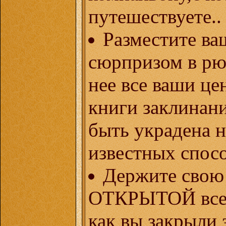
путешествуете..
Разместите ва
сюрпризом в рю
нее все ваши ц
книги заклинани
быть украдена 
известных спос
Держите свою
ОТКРЫТОЙ всегд
как вы закрыли 