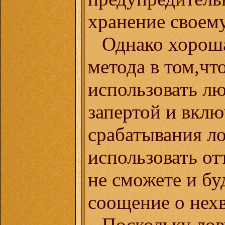
хранение своему
Однако хороша
метода в том,чт
использовать л
запертой и вклю
срабатывания л
использовать от
не сможете и бу
соощение о нехв
Поскольку лов