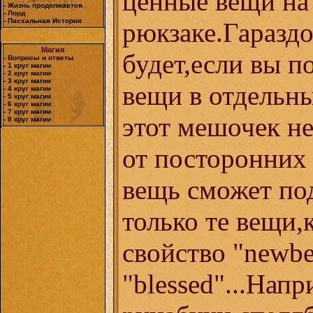
ценные вещи на
- Жизнь продолжается
- Лорд
- Пасхальная История
рюкзаке.Гараздо
Магия
будет,если вы п
- Вопросы и ответы
- 1 круг магии
- 2 круг магии
- 3 круг магии
вещи в отдельн
- 4 круг магии
- 5 круг магии
- 6 круг магии
- 7 круг магии
этот мешочек н
- 8 круг магии
от посторонних 
вещь сможет под
только те вещи
свойство "newbe
"blessed"...Нап