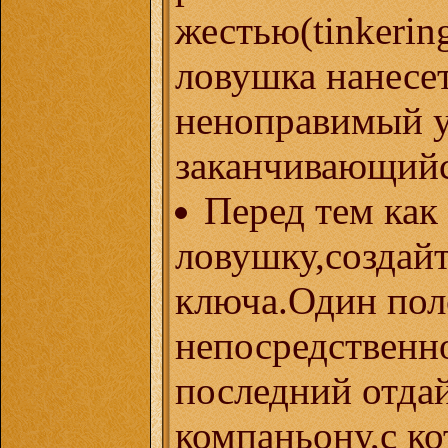
жестью(tinkerin
ловушка нанесе
неноправимый у
заканчивающийс
Перед тем как
ловушку,создайт
ключа.Один пол
непосредственн
последний отда
компаньону,с к