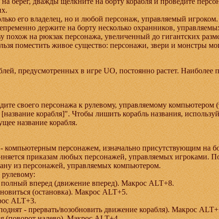
 на берег, дважды щелкните на борту корабля и проведите перс
их.
лько его владелец, но и любой персонаж, управляемый игроком. У
 непременно держите на борту несколько охранников, управляем
ву похож на рюкзак персонажа, увеличенный до гигантских разм
льзя поместить живое существо: персонажи, звери и монстры мог
лей, предусмотренных в игре UO, постоянно растет. Наиболее п
едите своего персонажа к рулевому, управляемому компьютером 
e [название корабля]". Чтобы лишить корабль названия, использ
ущее название корабля.
 - компьютерным персонажем, изначально присутствующим на бор
чиняется приказам любых персонажей, управляемых игроками. По
ану из персонажей, управляемых компьютером.
 рулевому:
, полный вперед (движение вперед). Макрос ALT+8.
ановиться (остановка). Макрос ALT+5.
рос ALT+3.
 поднят - прервать/возобновить движение корабля). Макрос ALT+
ля (поворот налево). Макрос ALT+4