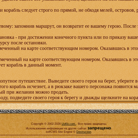
 корабль следует строго по прямой, не обходя мелей, островов,
евому: запомнив маршрут, он возвратит ее вашему герою. После
тановка - при достижении конечного пункта или по приказу ваш
урсу после остановки.
тмеченный на карте соответствующим номером. Оказавшись в это
отмеченный на карте соответствующим номером. Оказавшись в это
ует корабль в данный момент.
опутное путешествие. Выведите своего героя на берег, уберите в
ого корабль исчезнет, а в рюкзаке вашего персонажа появится м
рый при желании можно продать.
оду, подведите своего героя к берегу и дважды щелкните на кор
Copyright © 2002-2026
UoKit.com
.
. Все права защищены.
запрещено
Использование информации на других сайтах
.
selfCMS Site Engine ©
Destruction
.