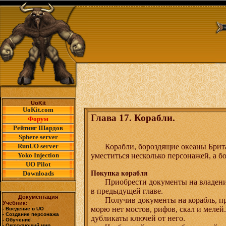
UoKit
UoKit.com
Глава 17. Корабли.
Форум
Рейтинг Шардов
Sphere server
Корабли, бороздящие океаны Брит
RunUO server
уместиться несколько персонажей, а б
Yoko Injection
UO Pilot
Покупка корабля
Downloads
Приобрести документы на владени
в предыдущей главе.
Документация
Получив документы на корабль, пр
Учебник:
морю нет мостов, рифов, скал и мелей.
- Введение в UO
- Создание персонажа
дубликаты ключей от него.
- Обучение
- Окружающий мир