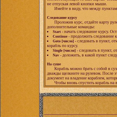
не отпуская левой кнопки мыши.
Имейте в виду, что между пунктами
Следование курсу
Проложив курс, отдайте карту рул
дополнительные команды:
- начать следование курсу. Ос
Start
- продолжить следование к
Continue
- следовать в пункт, о
Goto [число]
корабль по курсу.
- следовать в пункт, 
Single [число]
- доложить, в какой пункт след
Nav
На суше
Корабль можно брать с собой в сух
дважды щелкните на рулевом. После эт
документ на владение кораблем, кото
Чтобы вновь спустить корабль на в