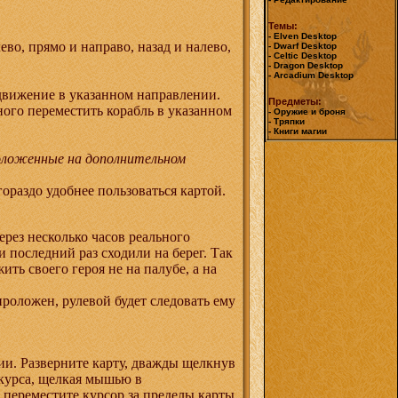
Темы:
- Elven Desktop
ево, прямо и направо, назад и налево,
- Dwarf Desktop
- Celtic Desktop
- Dragon Desktop
- Arcadium Desktop
 движение в указанном направлении.
Предметы:
много переместить корабль в указанном
- Оружие и броня
- Тряпки
- Книги магии
положенные на дополнительном
ораздо удобнее пользоваться картой.
ерез несколько часов реального
и последний раз сходили на берег. Так
ть своего героя не на палубе, а на
роложен, рулевой будет следовать ему
ии. Разверните карту, дважды щелкнув
 курса, щелкая мышью в
переместите курсор за пределы карты,