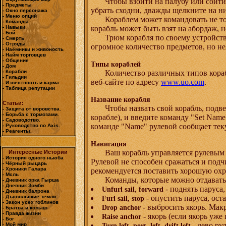
Чтобы взойти на палубу или сойти
- Предметы
убрать сходни, дважды щелкните на н
- Окно персонажа
- Меню опций
Кораблем может командовать не то
- Команды
корабль может быть взят на абордаж,
- Навыки
- Бой
Трюм корабля по своему устройст
- Смерть
- Отряды
огромное количество предметов, но не
- Наёмники и живоность
- Найм торговцев
- Общение
Типы кораблей
- Дом
Количество различных типов кораб
- Корабли
- Гильдии
веб-сайте по адресу
www.uo.com
.
- Известность и карма
- Таблица репутации
Название корабля
Статьи:
Чтобы назвать свой корабль, подв
- Защита от воровства.
- Борьба с тормозами.
корабле), и введите команду "Set Nam
- Садоводство.
команде "Name" рулевой сообщает тек
- Руководство по Axis.
- Реагенты.
Навигация
Ваш корабль управляется рулевым
Интересные Истории
- История одного ньюба
Рулевой не способен сражаться и под
- Чёрный рыцарь
- Хроники Галара
рекомендуется поставить хорошую охр
- Мсль
Команды, которые можно отдавать
- Дневник орка Гырша
- Дневник Зомби
- поднять паруса
Unfurl sail, forward
- Дневник балрона
- опустить паруса, ост
- Дъявольские земли
Furl sail, stop
- Закон усех гоблинов
- выбросить якорь. Мак
Drop anchor
- Братва и кольцо
- Правда жизни
- якорь (если якорь уже
Raise anchor
- Бог
- лево ру
- Мой мир
Turn left, port, left, drift left