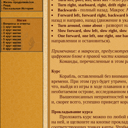
- Жизнь продолжается
Turn right, starboard, right, drift right
- Лорд
- Пасхальная История
- полный назад. Макрос 
Backwards
Forward left, forward right, backward l
назад и направо, назад (движение в у
Магия
- Вопросы и ответы
- разворот н
Turn around, come about
- 1 круг магии
- 2 круг магии
Slow forward, slow left, slow right, slo
- 3 круг магии
One forward, one left, one right, one b
- 4 круг магии
- 5 круг магии
направлении и остановиться).
- 6 круг магии
- 7 круг магии
- 8 круг магии
Примечание: в макросах, предусмотре
цифровом блоке в правой части клави
Команды, перечисленные в этом ра
Курс
Корабль, оставленный без внимани
времени. При этом груз будет утрачен,
что, выйдя из игры в ходе плавания и
необитаемом острове, исследованном 
Вышеописанных неприятностей мож
и, скорее всего, успешно приведет кор
Прокладывание курса
Проложить курс можно по любой к
на ней, и щелкните на кнопке прокла
соответствующих точках карты. Чтобы