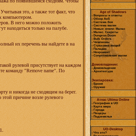
онажа по появившимся сходням. Чтобы
читывая это, а также тот факт, что
Age of Shadows
- Вопросы и ответы
ых компьютером.
- Обзор AoS
еров. В него можно положить
- Система боя
- Система магии
ут находиться только на палубе.
- Новые земли: Малас
- Малас. Секреты
- Dungeon Doom
- Bulk Orders
- Чемпионы
олный их перечень вы найдете в на
- Страховка вещей
- Паладин
- Некромант
- Сопротивление магии
(такой рулевой присутствует на каждом
Домовладение:
- Домовладение
уйте команду "Remove name". По
- Архитектура
Экипировка:
- Броня
- Оружие
ту и никогда не сходящим на берег.
 этой причине возле рулевого
Атлас Ultima Online
- География в UO
- Карта мира
- Города
- Пещеры
- Подземелья
UO-Desktop
1.
- Что это?
- Редактирование