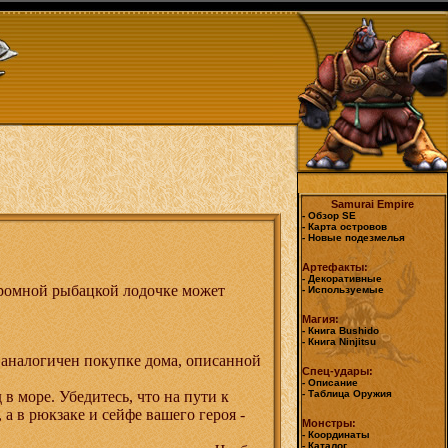
Samurai Empire
- Обзор SE
- Карта островов
- Новые подезмелья
Артефакты:
- Декоративные
кромной рыбацкой лодочке может
- Используемые
Магия:
- Книга Bushido
- Книга Ninjitsu
 аналогичен покупке дома, описанной
Спец-удары:
- Описание
в море. Убедитесь, что на пути к
- Таблица Оружия
 а в рюкзаке и сейфе вашего героя -
Монстры:
- Координаты
- Каталог