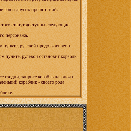
 рифов и других препятствий.
 этого станут доступны следующие
его персонажа.
м пункте, рулевой продолжит вести
м пункте, рулевой остановит корабль.
се сходни, заприте корабль на ключ и
аленький кораблик - своего рода
аблике.