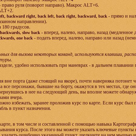
- право руля (поворот направо). Макрос ALT+6.
ALT+2.
- прямо и нал
eft, backward right, back left, back right, backward, back
казанном направлении).
а 180 градусов.
- вперед, налево, направо, назад (медленное
w backwards, slow back
- подать вперед, налево, направо или назад (не
ackwards, one back
нных для вызова некоторых команд, используются клавиши, рас
атуры.
зделе, удобно использовать при маневрах - в дальнем плавании г
я вне порта (даже стоящий на якоре), почти наверняка потонет ч
 а все персонажи, бывшие на борту, окажутся в тех местах, где он
 вернувшись в нее на следующий день, вы вполне можете обнаружи
вами вчера.
но избежать, заранее проложив курс по карте. Если курс был п
абль в пункт назначения.
арте, в том числе и составленной с помощью навыка Картограф
дывания курса. После этого вы можете указать ключевые пункты
 удалить ошибочно указанный пункт, щелкните на нем мышью и 