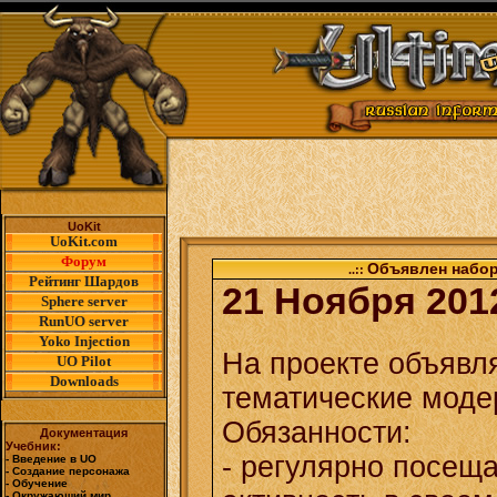
UoKit
UoKit.com
Форум
Объявлен набор
..::
Рейтинг Шардов
21 Ноября 201
Sphere server
RunUO server
Yoko Injection
На проекте объявл
UO Pilot
Downloads
тематические моде
Обязанности:
Документация
Учебник:
- регулярно посещ
- Введение в UO
- Создание персонажа
- Обучение
- Окружающий мир