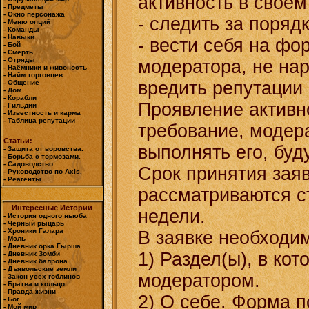
активность в своем
- Предметы
- Окно персонажа
- следить за поряд
- Меню опций
- Команды
- Навыки
- вести себя на фо
- Бой
- Смерть
- Отряды
модератора, не на
- Наёмники и живоность
- Найм торговцев
вредить репутации 
- Общение
- Дом
- Корабли
Проявление активно
- Гильдии
- Известность и карма
- Таблица репутации
требование, модера
Статьи:
выполнять его, буд
- Защита от воровства.
- Борьба с тормозами.
- Садоводство.
Срок принятия заяв
- Руководство по Axis.
- Реагенты.
рассматриваются с
Интересные Истории
недели.
- История одного ньюба
- Чёрный рыцарь
- Хроники Галара
В заявке необходим
- Мсль
- Дневник орка Гырша
1) Раздел(ы), в кот
- Дневник Зомби
- Дневник балрона
- Дъявольские земли
модератором.
- Закон усех гоблинов
- Братва и кольцо
- Правда жизни
2) О себе. Форма 
- Бог
- Мой мир