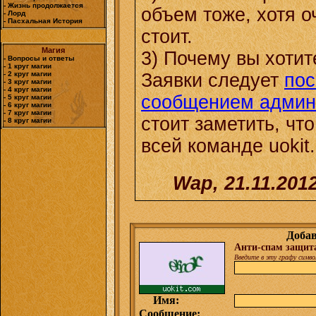
- Жизнь продолжается
объем тоже, хотя о
- Лорд
- Пасхальная История
стоит.
Магия
3) Почему вы хоти
- Вопросы и ответы
- 1 круг магии
- 2 круг магии
Заявки следует
пос
- 3 круг магии
- 4 круг магии
сообщением админ
- 5 круг магии
- 6 круг магии
- 7 круг магии
стоит заметить, что
- 8 круг магии
всей команде uokit
Wap, 21.11.201
Доба
Анти-спам защит
Введите в эту графу симв
Имя:
Сообщение: