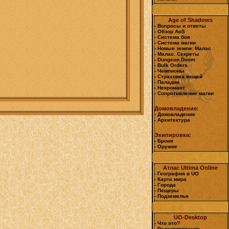
Age of Shadows
- Вопросы и ответы
- Обзор AoS
- Система боя
- Система магии
- Новые земли: Малас
- Малас. Секреты
- Dungeon Doom
- Bulk Orders
- Чемпионы
- Страховка вещей
- Паладин
- Некромант
- Сопротивление магии
Домовладение:
- Домовладение
- Архитектура
Экипировка:
- Броня
- Оружие
Атлас Ultima Online
- География в UO
- Карта мира
- Города
- Пещеры
- Подземелья
UO-Desktop
- Что это?
- Редактирование