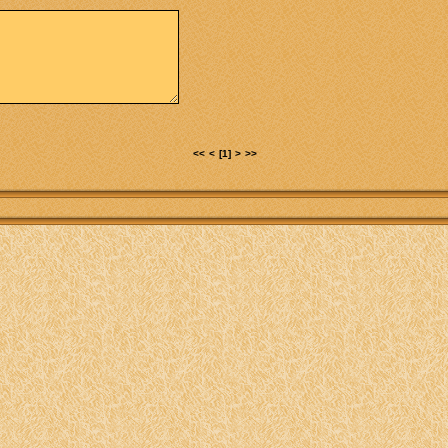
<<
<
[1]
>
>>