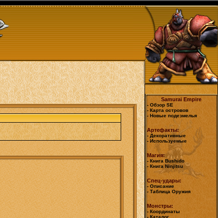
Samurai Empire
- Обзор SE
- Карта островов
- Новые подезмелья
Артефакты:
- Декоративные
- Используемые
Магия:
- Книга Bushido
- Книга Ninjitsu
Спец-удары:
- Описание
- Таблица Оружия
Монстры:
- Координаты
- Каталог