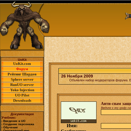
UoKit
UoKit.com
Форум
Рейтинг Шардов
26 Ноября 2009
Sphere server
Объявлен набор модераторов форума. Е
RunUO server
Yoko Injection
UO Pilot
Downloads
Анти-спам защ
Введите в эту графу с
Документация
Учебник:
- Введение в UO
- Создание персонажа
Имя:
- Обучение
- Окружающий мир