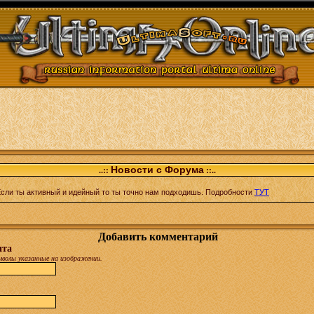
Новости с Форума
..::
::..
сли ты активный и идейный то ты точно нам подходишь. Подробности
ТУТ
Добавить комментарий
ита
имволы указанные на изображении.