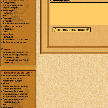
Сообщение:
- Предметы
- Окно персонажа
- Меню опций
- Команды
- Навыки
- Бой
- Смерть
- Отряды
- Наёмники и живоность
- Найм торговцев
- Общение
- Дом
- Корабли
- Гильдии
- Известность и карма
- Таблица репутации
Статьи:
- Защита от воровства.
- Борьба с тормозами.
- Садоводство.
- Руководство по Axis.
- Реагенты.
Интересные Истории
- История одного ньюба
- Чёрный рыцарь
- Хроники Галара
- Мсль
- Дневник орка Гырша
- Дневник Зомби
- Дневник балрона
- Дъявольские земли
- Закон усех гоблинов
- Братва и кольцо
- Правда жизни
- Бог
- Мой мир